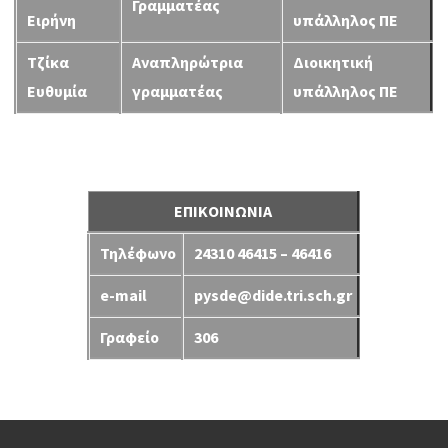
Γραμματέας
Ειρήνη
υπάλληλος ΠΕ
Τζίκα
Αναπληρώτρια
Διοικητική
Ευθυμία
γραμματέας
υπάλληλος ΠΕ
ΕΠΙΚΟΙΝΩΝΙΑ
Τηλέφωνο
24310 46415 – 46416
e-mail
pysde@dide.tri.sch.gr
Γραφείο
306