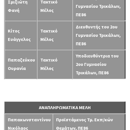
Σμιξιώτη
Τακτικό
Γυμνασίου Τρικάλων,
Φανή
Μέλος
ΠΕ86
Διευθυντής του 2ου
Κίτος
Τακτικό
Γυμνασίου Τρικάλων,
Ευάγγελος
Μέλος
ΠΕ86
Υποδιευθύντρια του
Παπαζεύκου
Τακτικό
2ου Γυμνασίου
Ουρανία
Μέλος
Τρικάλων, ΠΕ86
ΑΝΑΠΛΗΡΩΜΑΤΙΚΑ ΜΕΛΗ
Παπακωνσταντίνου
Προϊστάμενος Τμ. Εκπ/κών
Νικόλαος
Θεμάτων, ΠΕ86