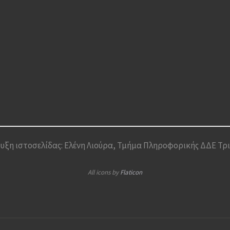
υξη ιστοσελίδας: Ελένη Λιούρα, Τμήμα Πληροφορικής ΔΔΕ Τρ
All icons by
Flaticon