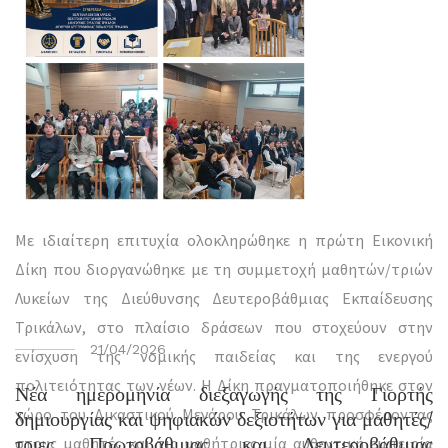
Με ιδιαίτερη επιτυχία ολοκληρώθηκε η πρώτη Εικονική
Δίκη που διοργανώθηκε με τη συμμετοχή μαθητών/τριών
Λυκείων της Διεύθυνσης Δευτεροβάθμιας Εκπαίδευσης
Τρικάλων, στο πλαίσιο δράσεων που στοχεύουν στην
21/04/2026
ενίσχυση της νομικής παιδείας και της ενεργού
πολιτειότητας των νέων. Η Δίκη πραγματοποιήθηκε στον
Νέα ημερομηνία διεξαγωγής της Γιορτής
χώρο του Δικαστικού Μεγάρου Τρικάλων προσφέροντας
δημιουργίας και ψηφιακών δεξιοτήτων για μαθητές/
τριες Πρωτοβάθμιας και Δευτεροβάθμιας
στους μαθητές και τις μαθήτριες μία αυθεντική εμπειρία