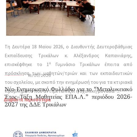
Τη Δευτέρα 18 Μαϊου 2026, ο Διευθυντής Δευτεροβάθμιας
Εκπαίδευσης Τρικάλων κ. Αλέξανδρος Καπανιάρης,
ο
επισκέφθηκε το 1
Γυμνάσιο Τρικάλων έπειτα από
πρόσκληση των μαθητών/τριών και των εκπαιδευτικών
18/05/2026
του σχολείου, με σκοπό την ενημέρωσή του για τα κτιριακά
Νέο Ενημερωτικό Φυλλάδιο για το “Μεταλυκειακό
προβλήματα που αντιμετωπίζει η σχολική μονάδα.
...
Έτος–Τάξη Μαθητείας ΕΠΑ.Λ.” περιόδου 2026-
Διαβάστε περισσότερα
2027 της ΔΔΕ Τρικάλων