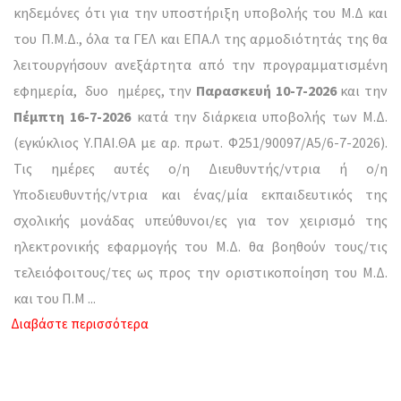
κηδεμόνες ότι για την υποστήριξη υποβολής του Μ.Δ και
του Π.Μ.Δ., όλα τα ΓΕΛ και ΕΠΑ.Λ της αρμοδιότητάς της θα
λειτουργήσουν ανεξάρτητα από την προγραμματισμένη
εφημερία, δυο ημέρες, την
Παρασκευή 10-7-2026
και την
Πέμπτη 16-7-2026
κατά την διάρκεια υποβολής των Μ.Δ.
(εγκύκλιος Υ.ΠΑΙ.ΘΑ με αρ. πρωτ. Φ251/90097/Α5/6-7-2026).
Τις ημέρες αυτές ο/η Διευθυντής/ντρια ή ο/η
Υποδιευθυντής/ντρια και ένας/μία εκπαιδευτικός της
σχολικής μονάδας υπεύθυνοι/ες για τον χειρισμό της
ηλεκτρονικής εφαρμογής του Μ.Δ. θα βοηθούν τους/τις
τελειόφοιτους/τες ως προς την οριστικοποίηση του Μ.Δ.
και του Π.Μ
...
Διαβάστε περισσότερα