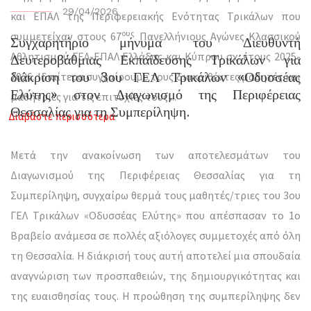
29/04/2026
και ΕΠΑΛ της Περιφερειακής Ενότητας Τρικάλων που
ους
συμμετείχαν στους 67
Πανελλήνιους Αγώνες Κλασσικού
Συγχαρητήριο μήνυμα του Διευθυντή
Αθλητισμού ΓΕΛ-ΕΠΑΛ Ελλάδας και Κύπρου σχ. έτους 2025-
Δευτεροβάθμιας Εκπαίδευσης Τρικάλων για
διάκριση του 3ου ΓΕΛ Τρικάλων «Οδυσσέας
2026. Ιδιαίτερα συγχαίρουμε τους διακριθέντες μαθητές και
Ελύτης» στον Διαγωνισμό της Περιφέρειας
μαθήτριες για τις επιτυχίες τους
...
Θεσσαλίας για τη Συμπερίληψη.
Διαβάστε περισσότερα
Μετά την ανακοίνωση των αποτελεσμάτων του
Διαγωνισμού της Περιφέρειας Θεσσαλίας για τη
Συμπερίληψη, συγχαίρω θερμά τους μαθητές/τριες του 3ου
ΓΕΛ Τρικάλων «Οδυσσέας Ελύτης» που απέσπασαν το 1ο
Βραβείο ανάμεσα σε πολλές αξιόλογες συμμετοχές από όλη
τη Θεσσαλία. Η διάκρισή τους αυτή αποτελεί μια σπουδαία
αναγνώριση των προσπαθειών, της δημιουργικότητας και
της ευαισθησίας τους. Η προώθηση της συμπερίληψης δεν