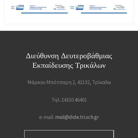
Διεύθυνση Δευτεροβάθμιας
Εκπαίδευσης Τρικάλων
Μάρκου Μπότσαρη 2, 42132, Τρίκαλα
Τηλ.:24310 46401
e-mail:
mail@dide.tri.sch.gr