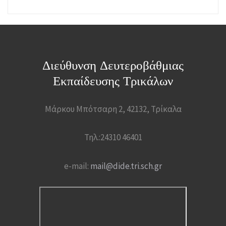
Διεύθυνση Δευτεροβάθμιας
Εκπαίδευσης Τρικάλων
Μάρκου Μπότσαρη 2, 42132, Τρίκαλα
Τηλ.:24310 46401
e-mail:
mail@dide.tri.sch.gr