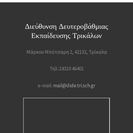
Διεύθυνση Δευτεροβάθμιας
Εκπαίδευσης Τρικάλων
Μάρκου Μπότσαρη 2, 42132, Τρίκαλα
Τηλ.:24310 46401
e-mail:
mail@dide.tri.sch.gr