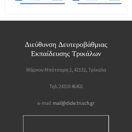
Διεύθυνση Δευτεροβάθμιας
Εκπαίδευσης Τρικάλων
Μάρκου Μπότσαρη 2, 42132, Τρίκαλα
Τηλ.:24310 46401
e-mail:
mail@dide.tri.sch.gr