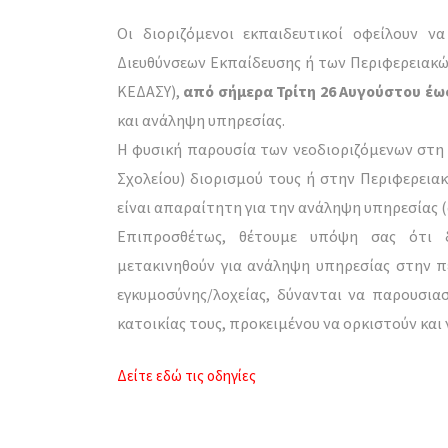
Οι διοριζόμενοι εκπαιδευτικοί οφείλουν 
Διευθύνσεων Εκπαίδευσης ή των Περιφερειακών
ΚΕΔΑΣΥ),
από σήμερα Τρίτη 26 Αυγούστου έως
και ανάληψη υπηρεσίας.
Η φυσική παρουσία των νεοδιοριζόμενων στη 
Σχολείου) διορισμού τους ή στην Περιφερεια
είναι απαραίτητη για την ανάληψη υπηρεσίας (άρ
Επιπροσθέτως, θέτουμε υπόψη σας ότι δ
μετακινηθούν για ανάληψη υπηρεσίας στην πε
εγκυμοσύνης/λοχείας, δύνανται να παρουσια
κατοικίας τους, προκειμένου να ορκιστούν και
Δείτε εδώ τις οδηγίες