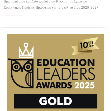
Πρωτοβάθμιου και Δευτεροβάθμιου Κύκλου του Σχολείου
Ευρωπαϊκής Παιδείας Ηρακλείου για το σχολικό έτος 2026-2027