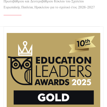
Πρωτοβάθμιου και Δευτεροβάθμιου Κύκλου του Σχολείου
Ευρωπαϊκής Παιδείας Ηρακλείου για το σχολικό έτος 2026-2027