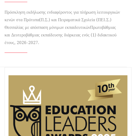
Πρόσκληση εκδήλωσης ενδιαφέροντος για πλήρωση λειτουργικών
κενών στα Πρότυπα(Π.Σ.) και Πειραματικά Σχολεία (ΠΕΙ.Σ.)
Θεσσαλίας με απόσπαση μόνιμων εκπαιδευτικώνΠρωτοβάθμιας
και Δευτεροβάθμιας εκπαίδευσης διάρκειας ενός (1) διδακτικού
έτους, 2026-2027.