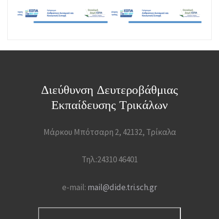
Διεύθυνση Δευτεροβάθμιας
Εκπαίδευσης Τρικάλων
Μάρκου Μπότσαρη 2, 42132, Τρίκαλα
Τηλ.:24310 46401
e-mail:
mail@dide.tri.sch.gr