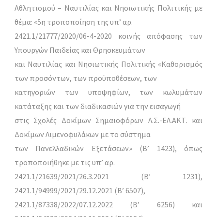
Αθλητισμού – Ναυτιλίας και Νησιωτικής Πολιτικής με
θέμα: «5η τροποποίηση της υπ’ αρ.
2421.1/21777/2020/06-4-2020 κοινής απόφασης των
Υπουργών Παιδείας και Θρησκευμάτων
και Ναυτιλίας και Νησιωτικής Πολιτικής «Καθορισμός
των προσόντων, των προϋποθέσεων, των
κατηγοριών των υποψηφίων, των κωλυμάτων
κατάταξης και των διαδικασιών για την εισαγωγή
στις Σχολές Δοκίμων Σημαιοφόρων Λ.Σ.-ΕΛ.ΑΚΤ. και
Δοκίμων Λιμενοφυλάκων με το σύστημα
των Πανελλαδικών Εξετάσεων» (Β’ 1423), όπως
τροποποιήθηκε με τις υπ’ αρ.
2421.1/21639/2021/26.3.2021 (Β’ 1231),
2421.1/94999/2021/29.12.2021 (Β’ 6507),
2421.1/87338/2022/07.12.2022 (Β’ 6256) και