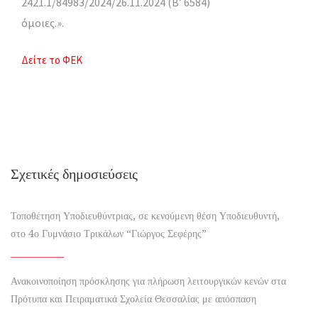
2421.1/84983/2024/26.11.2024 (Β’ 6584)
όμοιες.».
Δείτε το ΦΕΚ
Σχετικές δημοσιεύσεις
Τοποθέτηση Υποδιευθύντριας, σε κενούμενη θέση Υποδιευθυντή,
στο 4ο Γυμνάσιο Τρικάλων “Γιώργος Σεφέρης”
Ανακοινοποίηση πρόσκλησης για πλήρωση λειτουργικών κενών στα
Πρότυπα και Πειραματικά Σχολεία Θεσσαλίας με απόσπαση