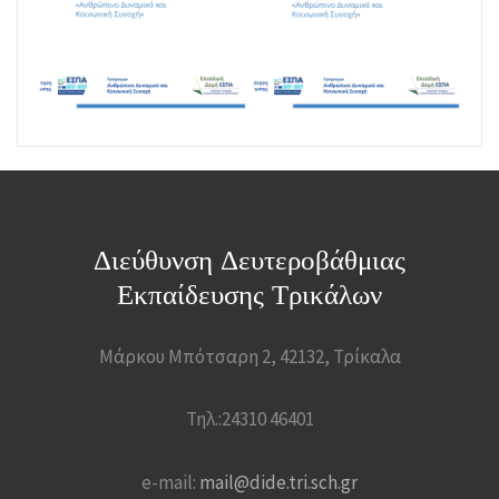
Διεύθυνση Δευτεροβάθμιας
Εκπαίδευσης Τρικάλων
Μάρκου Μπότσαρη 2, 42132, Τρίκαλα
Τηλ.:24310 46401
e-mail:
mail@dide.tri.sch.gr