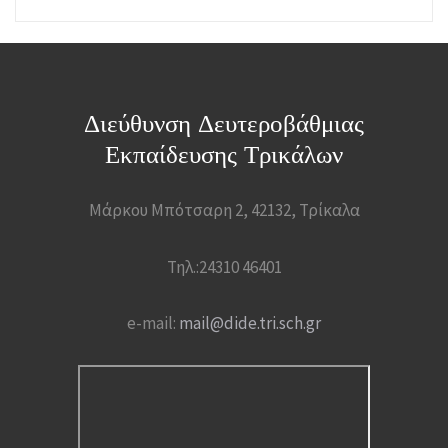
Διεύθυνση Δευτεροβάθμιας
Εκπαίδευσης Τρικάλων
Μάρκου Μπότσαρη 2, 42132, Τρίκαλα
Τηλ.:24310 46401
e-mail:
mail@dide.tri.sch.gr