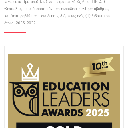
κενών στα Πρότυπα(Π.Σ.) και Πειραματικά Σχολεία (ΠΕΙ.Σ.)
Θεσσαλίας με απόσπαση μόνιμων εκπαιδευτικώνΠρωτοβάθμιας
και Δευτεροβάθμιας εκπαίδευσης διάρκειας ενός (1) διδακτικού
έτους, 2026-2027.