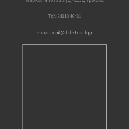
Τηλ.:24310 46401
e-mail:
mail@dide.tri.sch.gr