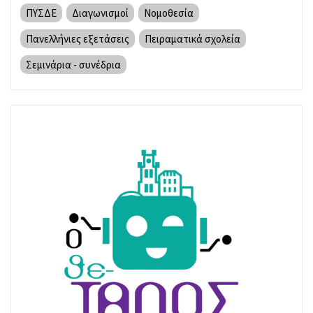
ΠΥΣΔΕ
Διαγωνισμοί
Νομοθεσία
Πανελλήνιες εξετάσεις
Πειραματικά σχολεία
Σεμινάρια - συνέδρια