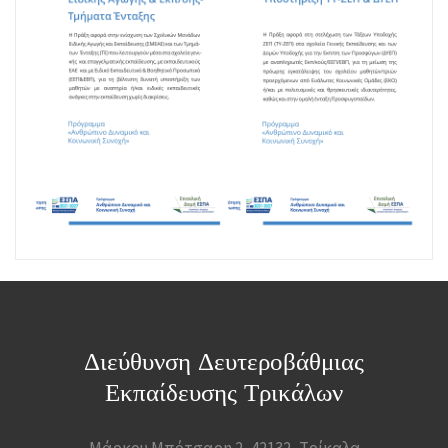
Διεύθυνση Δευτεροβάθμιας
Εκπαίδευσης Τρικάλων
Μάρκου Μπότσαρη 2, 42132, Τρίκαλα