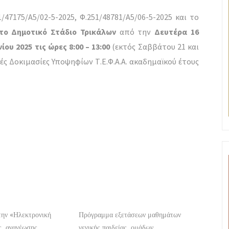
47175/Α5/02-5-2025, Φ.251/48781/Α5/06-5-2025 και το
το Δημοτικό Στάδιο Τρικάλων
από την
Δευτέρα 16
ίου 2025 τις ώρες 8:00 – 13:00
(εκτός Σαββάτου 21 και
κές Δοκιμασίες Υποψηφίων Τ.Ε.Φ.Α.Α. ακαδημαϊκού έτους
την «Ηλεκτρονική
Πρόγραμμα εξετάσεων μαθημάτων
ς, ανανέωσης
γενικής παιδείας, ομάδων