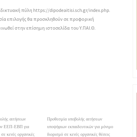
δικτυακή πύλη https://dipodeaitisi.sch.gr/index.php.
ασία επιλογής θα προσκληθούν σε προφορική
ινωθεί στην επίσημη ιστοσελίδα του Υ.ΠΑΙ.Θ.
ολής αιτήσεων
Προθεσμία υποβολής αιτήσεων
ών ΕΕΠ-ΕΒΠ για
υποψήφιων εκπαιδευτικών για μόνιμο
 σε κενές οργανικές
διορισμό σε κενές οργανικές θέσεις