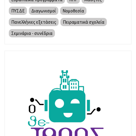
ΠΥΣΔΕ
Διαγωνισμοί
Νομοθεσία
Πανελλήνιες εξετάσεις
Πειραματικά σχολεία
Σεμινάρια - συνέδρια