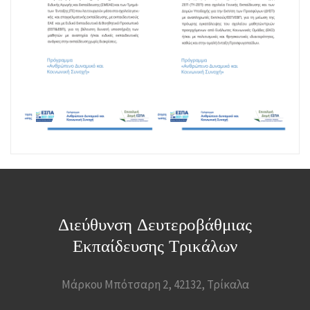
Διεύθυνση Δευτεροβάθμιας
Εκπαίδευσης Τρικάλων
Μάρκου Μπότσαρη 2, 42132, Τρίκαλα