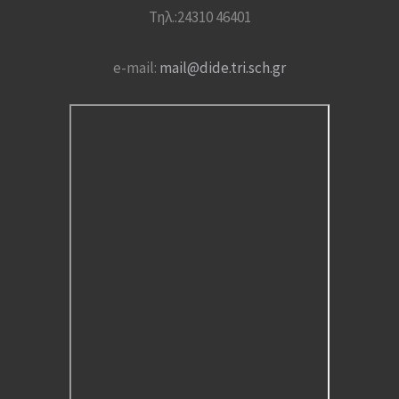
Τηλ.:24310 46401
e-mail:
mail@dide.tri.sch.gr