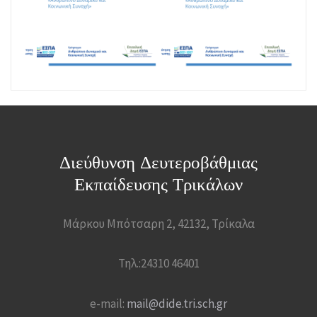
Διεύθυνση Δευτεροβάθμιας
Εκπαίδευσης Τρικάλων
Μάρκου Μπότσαρη 2, 42132, Τρίκαλα
Τηλ.:24310 46401
e-mail:
mail@dide.tri.sch.gr