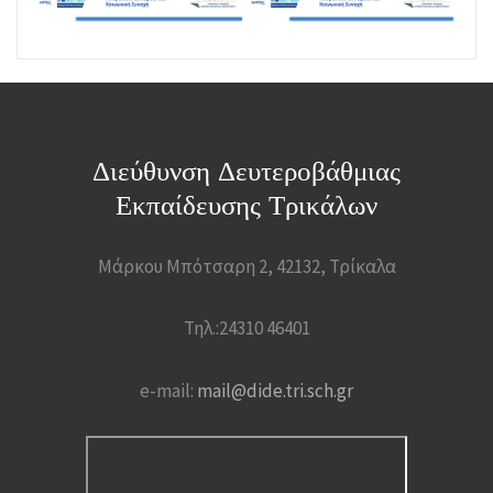
Διεύθυνση Δευτεροβάθμιας
Εκπαίδευσης Τρικάλων
Μάρκου Μπότσαρη 2, 42132, Τρίκαλα
Τηλ.:24310 46401
e-mail:
mail@dide.tri.sch.gr