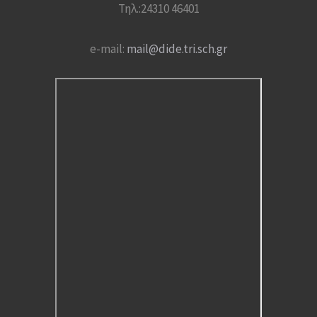
Τηλ.:24310 46401
e-mail:
mail@dide.tri.sch.gr