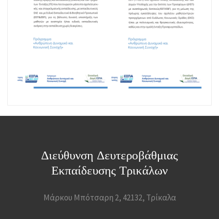
Διεύθυνση Δευτεροβάθμιας
Εκπαίδευσης Τρικάλων
Μάρκου Μπότσαρη 2, 42132, Τρίκαλα