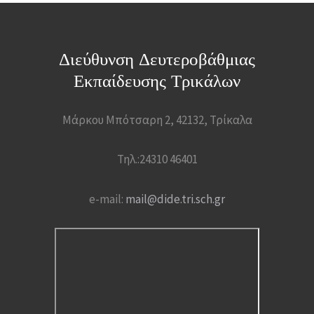
Διεύθυνση Δευτεροβάθμιας
Εκπαίδευσης Τρικάλων
Μάρκου Μπότσαρη 2, 42132, Τρίκαλα
Τηλ.:24310 46401
e-mail:
mail@dide.tri.sch.gr