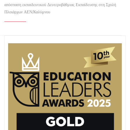
απόσπαση εκπαιδευτικού Δευτεροβάθμιας Εκπαίδευσης στη Σχολή
Πλοιάρχων ΑΕΝ/Καλύμνου