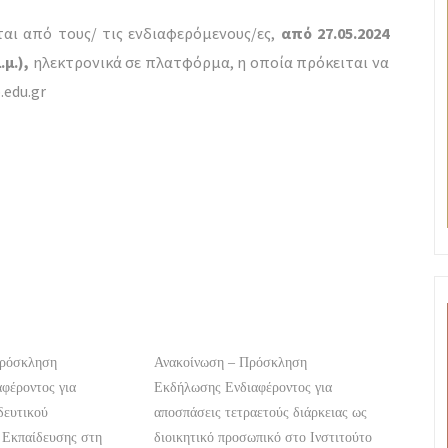
ται από τους/ τις ενδιαφερόμενους/ες,
από
27.05.2024
.μ.),
ηλεκτρονικά σε πλατφόρμα, η οποία πρόκειται να
.edu.gr
Πρόσκληση
Ανακοίνωση – Πρόσκληση
φέροντος για
Εκδήλωσης Ενδιαφέροντος για
δευτικού
αποσπάσεις τετραετούς διάρκειας ως
 Εκπαίδευσης στη
διοικητικό προσωπικό στο Ινστιτούτο