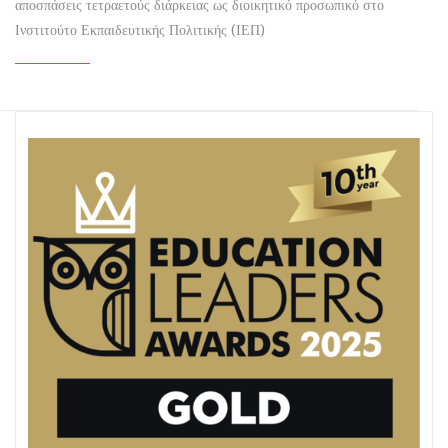
αποσπάσεις τετραετούς διάρκειας ως διοικητικό προσωπικό στο
Ινστιτούτο Εκπαιδευτικής Πολιτικής (ΙΕΠ)