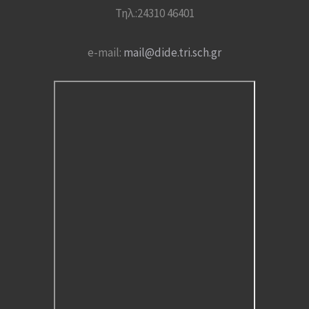
Τηλ.:24310 46401
e-mail:
mail@dide.tri.sch.gr