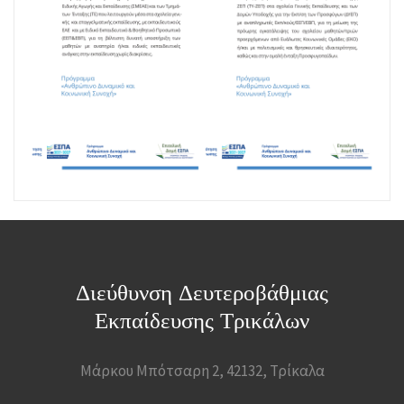
Διεύθυνση Δευτεροβάθμιας
Εκπαίδευσης Τρικάλων
Μάρκου Μπότσαρη 2, 42132, Τρίκαλα