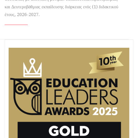
και Δευτεροβάθμιας εκπαίδευσης διάρκειας ενός (1) διδακτικού
έτους, 2026-2027.