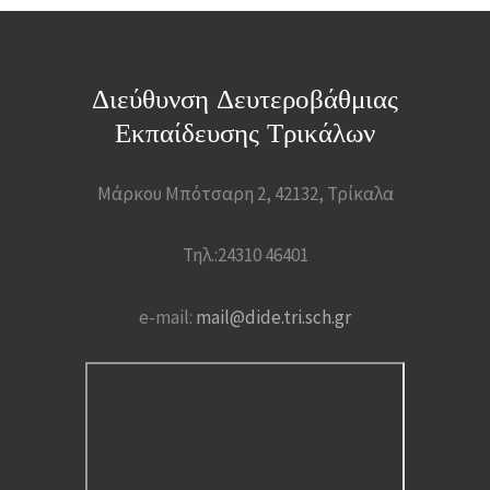
Διεύθυνση Δευτεροβάθμιας
Εκπαίδευσης Τρικάλων
Μάρκου Μπότσαρη 2, 42132, Τρίκαλα
Τηλ.:24310 46401
e-mail:
mail@dide.tri.sch.gr