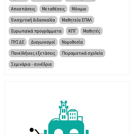
Αποσπάσεις
Μεταθέσεις
Μόνιμοι
Ενισχυτική διδασκαλία
Μαθητεία ΕΠΑΛ
Ευρωπαϊκά προγράμματα
ΚΠΓ
Μαθητές
ΠΥΣΔΕ
Διαγωνισμοί
Νομοθεσία
Πανελλήνιες εξετάσεις
Πειραματικά σχολεία
Σεμινάρια - συνέδρια