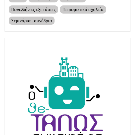
Πανελλήνιες εξετάσεις
Πειραματικά σχολεία
Σεμινάρια - συνέδρια