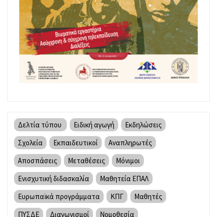
Δελτία τύπου
Ειδική αγωγή
Εκδηλώσεις
Σχολεία
Εκπαιδευτικοί
Αναπληρωτές
Αποσπάσεις
Μεταθέσεις
Μόνιμοι
Ενισχυτική διδασκαλία
Μαθητεία ΕΠΑΛ
Ευρωπαϊκά προγράμματα
ΚΠΓ
Μαθητές
ΠΥΣΔΕ
Διαγωνισμοί
Νομοθεσία