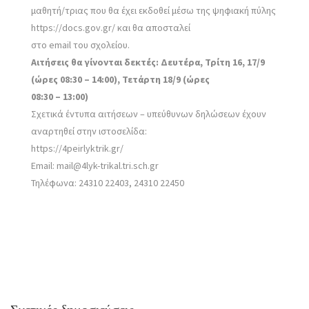
μαθητή/τριας που θα έχει εκδοθεί μέσω της ψηφιακή πύλης
https://docs.gov.gr/ και θα αποσταλεί
στο email του σχολείου.
Αιτήσεις θα γίνονται δεκτές: Δευτέρα, Τρίτη 16, 17/9
(ώρες 08:30 – 14:00), Τετάρτη 18/9 (ώρες
08:30 – 13:00)
Σχετικά έντυπα αιτήσεων – υπεύθυνων δηλώσεων έχουν
αναρτηθεί στην ιστοσελίδα:
https://4peirlyktrik.gr/
Email: mail@4lyk-trikal.tri.sch.gr
Τηλέφωνα: 24310 22403, 24310 22450