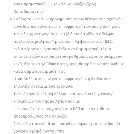
4ου Πειραματικού ΓΕΛ Τρικάλων «Αλέξανδρος
Παπαδιαμάντης».
Καθώς το 20% των προκηρυσσομένων θέσεων της σχολικής
μονάδας πληρώνεται με τη συμμετοχή των μαθητών/τριών
της ειδικής κατηγορίας (Ε.Κ.) (δίδυμα ή τρίδυμα αδέλφια,
αδελφοί/ές μαθητών/τριών που ήδη φοιτούν στο ΠΕΙ.Σ.
ενδιαφέροντος, ή σε συνδεδεμένο Πειραματικό, τέκνα
εκπαιδευτικών που υπηρετούν με θητεία), εφόσον υπάρχουν
κενές θέσεις στην Ειδική Κατηγορία, θα πρέπει να πληρωθούν
κατά σειρά προτεραιότητας.
Η υποβολή αιτήσεων για τη συμμετοχή στη διαδικασία
επιλογής γίνεται με δύο τρόπους:
1) Με Αίτηση-Υπεύθυνη Δήλωση και των δύο (2) γονέων/
κηδεμόνων του/της μαθητή/τριας με
επικυρωμένη την υπογραφή από ΚΕΠ που κατατίθεται
αυτοπροσώπως στο σχολείο.
2) Με ηλεκτρονική αίτηση-υπεύθυνη δήλωση και των δύο (2)
γονέων/κηδεμόνων του/της