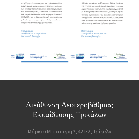
Διεύθυνση Δευτεροβάθμιας
Εκπαίδευσης Τρικάλων
Μάρκου Μπότσαρη 2, 42132, Τρίκαλα