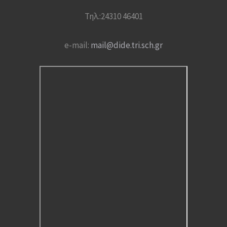
Τηλ.:24310 46401
e-mail:
mail@dide.tri.sch.gr