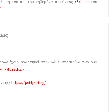
 Δήλωση του πρώτου κηδεμόνα πατώντας
και του
εδώ
.
ώ
3:30)
σεων έχουν αναρτηθεί στην κάθε ιστοσελίδα των δύο
rikal.tri.sch.gr/
άντης»
https://4peirlyktrik.gr/