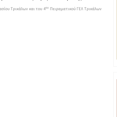
ου
σίου Τρικάλων και του 4
Πειραματικού ΓΕΛ Τρικάλων