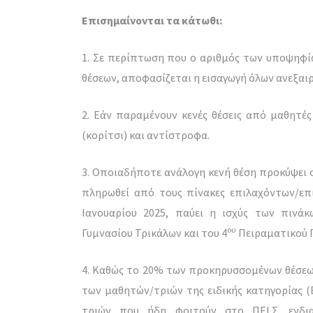
Επισημαίνονται τα κάτωθι:
1. Σε περίπτωση που ο αριθμός των υποψηφίω
θέσεων, αποφασίζεται η εισαγωγή όλων ανεξαι
2. Εάν παραμένουν κενές θέσεις από μαθητές 
(κορίτσι) και αντίστροφα.
3. Οποιαδήποτε ανάλογη κενή θέση προκύψει σ
πληρωθεί από τους πίνακες επιλαχόντων/επ
Ιανουαρίου 2025, παύει η ισχύς των πινά
ου
Γυμνασίου Τρικάλων και του 4
Πειραματικού 
4. Καθώς το 20% των προκηρυσσομένων θέσεω
των μαθητών/τριών της ειδικής κατηγορίας (Ε
τριών που ήδη φοιτούν στο ΠΕΙ.Σ. ενδια