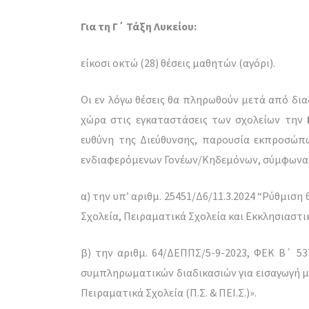
Για τη Γ΄ Τάξη Λυκείου:
είκοσι οκτώ (28) θέσεις μαθητών (αγόρι).
Οι εν λόγω θέσεις θα πληρωθούν μετά από δια
χώρα στις εγκαταστάσεις των σχολείων την
ευθύνη της Διεύθυνσης, παρουσία εκπροσώπ
ενδιαφερόμενων Γονέων/Κηδεμόνων, σύμφωνα
α) την υπ’ αριθμ. 25451/Δ6/11.3.2024 “Ρύθμισ
Σχολεία, Πειραματικά Σχολεία και Εκκλησιαστι
β) την αριθμ. 64/ΔΕΠΠΣ/5-9-2023, ΦΕΚ Β΄ 5
συμπληρωματικών διαδικασιών για εισαγωγή μ
Πειραματικά Σχολεία (Π.Σ. & ΠΕΙ.Σ.)».