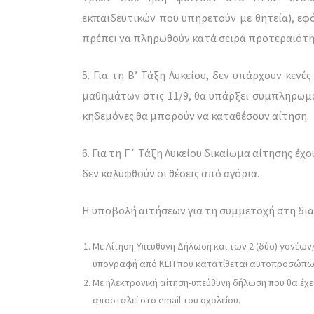
εκπαιδευτικών που υπηρετούν με θητεία), εφό
πρέπει να πληρωθούν κατά σειρά προτεραιότη
5. Για τη Β’ Τάξη Λυκείου, δεν υπάρχουν κεν
μαθημάτων στις 11/9, θα υπάρξει συμπληρωμα
κηδεμόνες θα μπορούν να καταθέσουν αίτηση.
6. Για τη Γ΄ Τάξη Λυκείου δικαίωμα αίτησης έχ
δεν καλυφθούν οι θέσεις από αγόρια.
Η υποβολή αιτήσεων για τη συμμετοχή στη διαδ
Με Αίτηση-Υπεύθυνη Δήλωση και των 2 (δύο) γονέων
υπογραφή από ΚΕΠ που κατατίθεται αυτοπροσώπως
Με ηλεκτρονική αίτηση-υπεύθυνη δήλωση που θα έχε
αποσταλεί στο email του σχολείου.