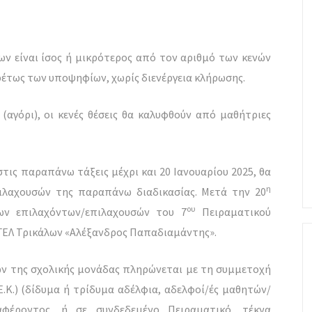
ν είναι ίσος ή μικρότερος από τον αριθμό των κενών
ρέτως των υποψηφίων, χωρίς διενέργεια κλήρωσης.
(αγόρι), οι κενές θέσεις θα καλυφθούν από μαθήτριες
τις παραπάνω τάξεις μέχρι και 20 Ιανουαρίου 2025, θα
η
ιλαχουσών της παραπάνω διαδικασίας. Μετά την 20
ου
κων επιλαχόντων/επιλαχουσών του 7
Πειραματικού
ΓΕΛ Τρικάλων «Αλέξανδρος Παπαδιαμάντης».
ν της σχολικής μονάδας πληρώνεται με τη συμμετοχή
.Κ.) (δίδυμα ή τρίδυμα αδέλφια, αδελφοί/ές μαθητών/
φέροντος, ή σε συνδεδεμένο Πειραματικό, τέκνα