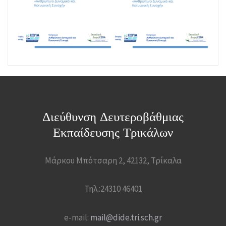
Διεύθυνση Δευτεροβάθμιας
Εκπαίδευσης Τρικάλων
Μάρκου Μπότσαρη 2, 42132, Τρίκαλα
Τηλ.:24310 46401
e-mail:
mail@dide.tri.sch.gr