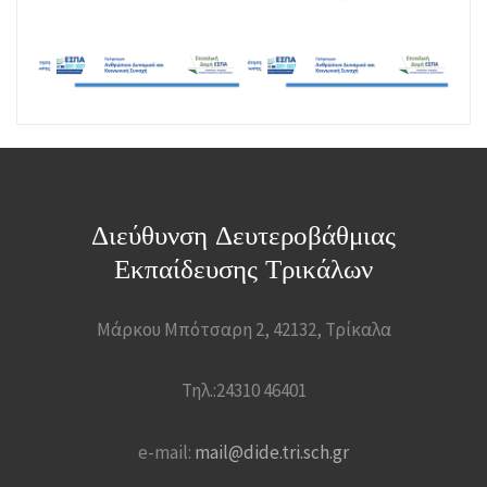
Διεύθυνση Δευτεροβάθμιας
Εκπαίδευσης Τρικάλων
Μάρκου Μπότσαρη 2, 42132, Τρίκαλα
Τηλ.:24310 46401
e-mail:
mail@dide.tri.sch.gr