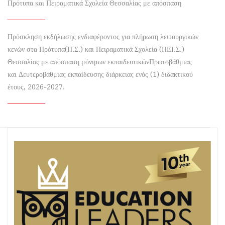
Πρότυπα και Πειραματικά Σχολεία Θεσσαλίας με απόσπαση
Πρόσκληση εκδήλωσης ενδιαφέροντος για πλήρωση λειτουργικών
κενών στα Πρότυπα(Π.Σ.) και Πειραματικά Σχολεία (ΠΕΙ.Σ.)
Θεσσαλίας με απόσπαση μόνιμων εκπαιδευτικώνΠρωτοβάθμιας
και Δευτεροβάθμιας εκπαίδευσης διάρκειας ενός (1) διδακτικού
έτους, 2026-2027.