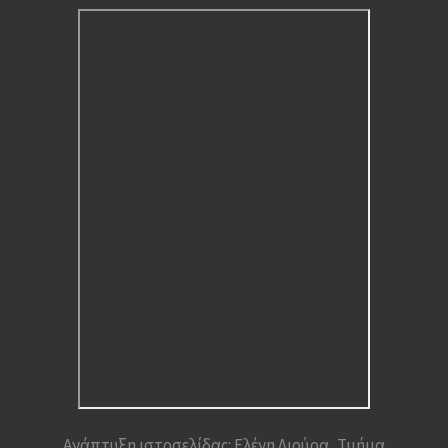
Ανάπτυξη ιστοσελίδας: Ελένη Λιούρα, Τμήμα