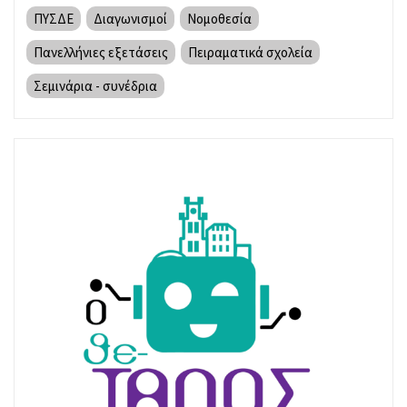
ΠΥΣΔΕ
Διαγωνισμοί
Νομοθεσία
Πανελλήνιες εξετάσεις
Πειραματικά σχολεία
Σεμινάρια - συνέδρια