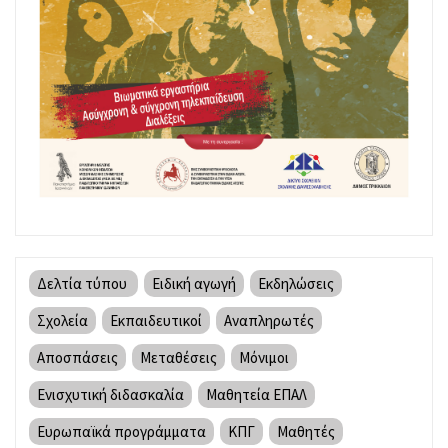
Δελτία τύπου
Ειδική αγωγή
Εκδηλώσεις
Σχολεία
Εκπαιδευτικοί
Αναπληρωτές
Αποσπάσεις
Μεταθέσεις
Μόνιμοι
Ενισχυτική διδασκαλία
Μαθητεία ΕΠΑΛ
Ευρωπαϊκά προγράμματα
ΚΠΓ
Μαθητές