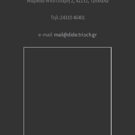
Μάρκου Μπότσαρη 2, 42132, Τρίκαλα
Τηλ.:24310 46401
e-mail:
mail@dide.tri.sch.gr