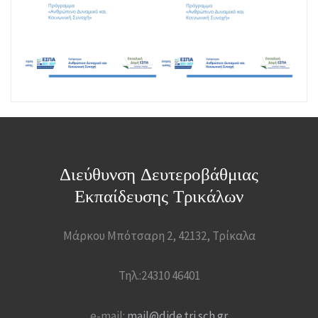
Διεύθυνση Δευτεροβάθμιας
Εκπαίδευσης Τρικάλων
Μάρκου Μπότσαρη 2, 42132, Τρίκαλα
Τηλ.:24310 46401
e-mail:
mail@dide.tri.sch.gr