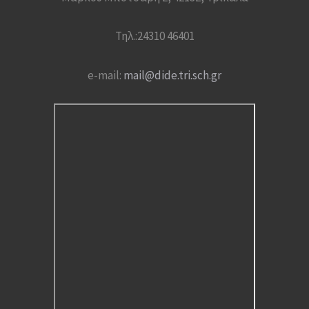
Τηλ.:24310 46401
e-mail:
mail@dide.tri.sch.gr