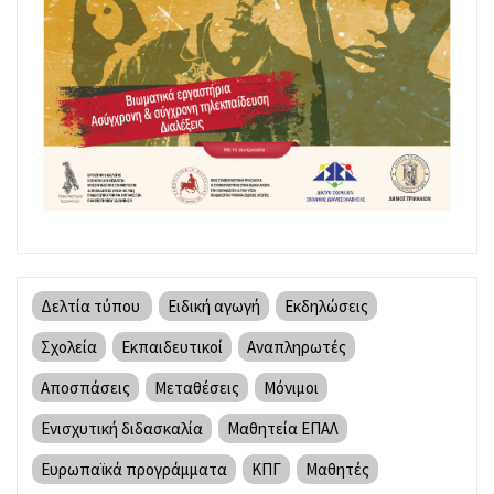
Δελτία τύπου
Ειδική αγωγή
Εκδηλώσεις
Σχολεία
Εκπαιδευτικοί
Αναπληρωτές
Αποσπάσεις
Μεταθέσεις
Μόνιμοι
Ενισχυτική διδασκαλία
Μαθητεία ΕΠΑΛ
Ευρωπαϊκά προγράμματα
ΚΠΓ
Μαθητές