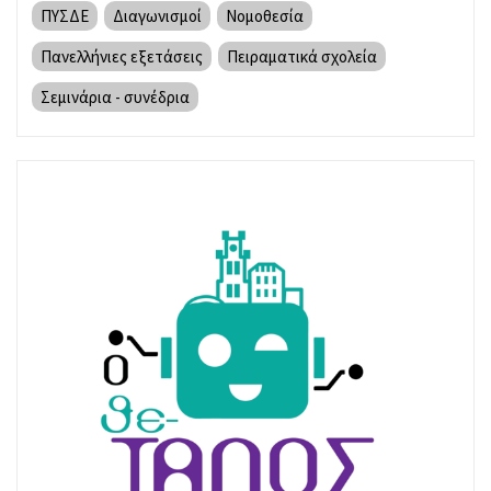
ΠΥΣΔΕ
Διαγωνισμοί
Νομοθεσία
Πανελλήνιες εξετάσεις
Πειραματικά σχολεία
Σεμινάρια - συνέδρια