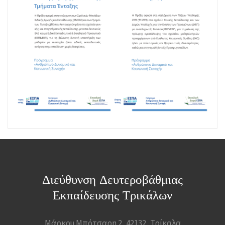
Διεύθυνση Δευτεροβάθμιας
Εκπαίδευσης Τρικάλων
Μάρκου Μπότσαρη 2, 42132, Τρίκαλα