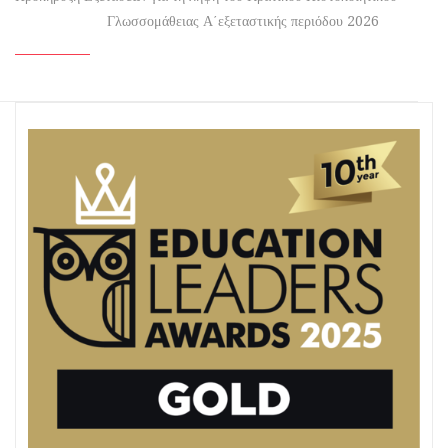
Γλωσσομάθειας Α΄εξεταστικής περιόδου 2026