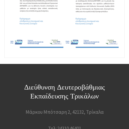
Διεύθυνση Δευτεροβάθμιας
Εκπαίδευσης Τρικάλων
Μάρκου Μπότσαρη 2, 42132, Τρίκαλα
Τηλ.:24310 46401