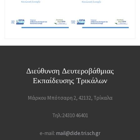
Διεύθυνση Δευτεροβάθμιας
Εκπαίδευσης Τρικάλων
Μάρκου Μπότσαρη 2, 42132, Τρίκαλα
Τηλ.:24310 46401
e-mail:
mail@dide.tri.sch.gr