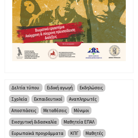
Δελτία τύπου
Ειδική αγωγή
Εκδηλώσεις
Σχολεία
Εκπαιδευτικοί
Αναπληρωτές
Αποσπάσεις
Μεταθέσεις
Μόνιμοι
Ενισχυτική διδασκαλία
Μαθητεία ΕΠΑΛ
Ευρωπαϊκά προγράμματα
ΚΠΓ
Μαθητές