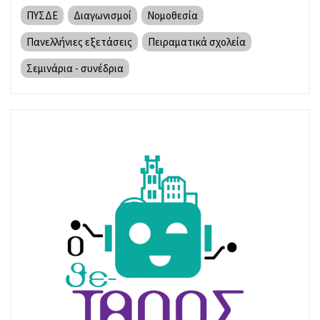
ΠΥΣΔΕ
Διαγωνισμοί
Νομοθεσία
Πανελλήνιες εξετάσεις
Πειραματικά σχολεία
Σεμινάρια - συνέδρια