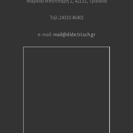
Μάρκου Μπότσαρη 2, 42132, Τρίκαλα
Τηλ.:24310 46401
e-mail:
mail@dide.tri.sch.gr