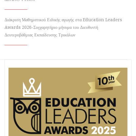
Διάκριση Μαθηματικού Ειδικής αγωγής στα Education Leaders
Awards 2026-Συγχαρητήριο μήνυμα του Διευθυντή
Δευτεροβάθμιας Εκπαίδευσης Τρικάλων