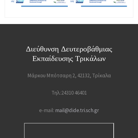
Διεύθυνση Δευτεροβάθμιας
Εκπαίδευσης Τρικάλων
Μάρκου Μπότσαρη 2, 42132, Τρίκαλα
Τηλ.:24310 46401
e-mail:
mail@dide.tri.sch.gr