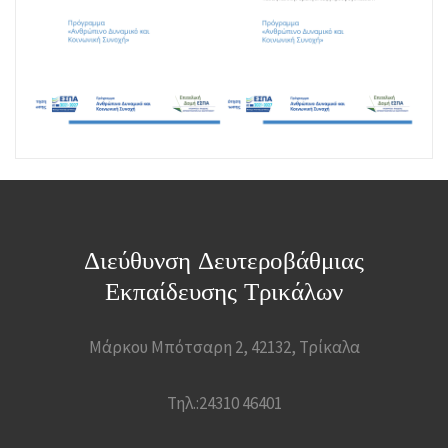
Διεύθυνση Δευτεροβάθμιας
Εκπαίδευσης Τρικάλων
Μάρκου Μπότσαρη 2, 42132, Τρίκαλα
Τηλ.:24310 46401