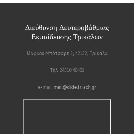
Διεύθυνση Δευτεροβάθμιας
Εκπαίδευσης Τρικάλων
Μάρκου Μπότσαρη 2, 42132, Τρίκαλα
Τηλ.:24310 46401
e-mail:
mail@dide.tri.sch.gr