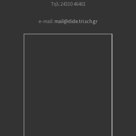
Τηλ.:24310 46401
e-mail:
mail@dide.tri.sch.gr