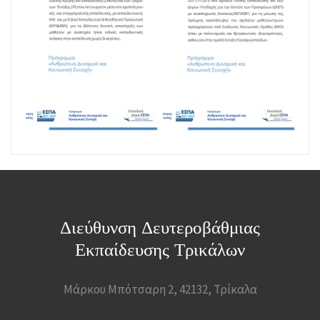
Διεύθυνση Δευτεροβάθμιας
Εκπαίδευσης Τρικάλων
Μάρκου Μπότσαρη 2, 42132, Τρίκαλα