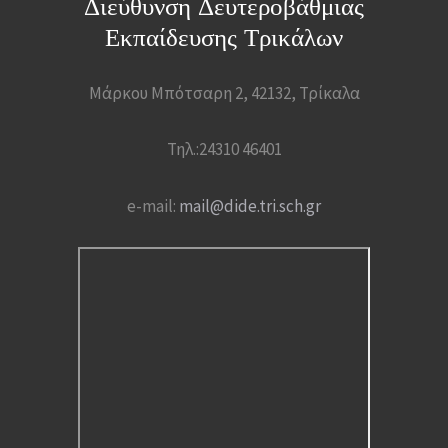
Διεύθυνση Δευτεροβάθμιας
Εκπαίδευσης Τρικάλων
Μάρκου Μπότσαρη 2, 42132, Τρίκαλα
Τηλ.:24310 46401
e-mail:
mail@dide.tri.sch.gr