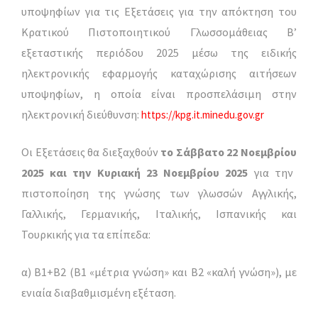
υποψηφίων για τις Εξετάσεις για την απόκτηση του
Κρατικού Πιστοποιητικού Γλωσσομάθειας Β’
εξεταστικής περιόδου 2025 μέσω της ειδικής
ηλεκτρονικής εφαρμογής καταχώρισης αιτήσεων
υποψηφίων, η οποία είναι προσπελάσιμη στην
ηλεκτρονική διεύθυνση:
https://kpg.it.minedu.gov.gr
Οι Εξετάσεις θα διεξαχθούν
το
Σ
ά
β
βα
τ
ο
22 Νοεμβρίου
2025
κ
α
ι
την
Κ
υ
ρι
α
κή
23 Νοεμβρίου 2025
για την
πιστοποίηση της γνώσης των γλωσσών Αγγλικής,
Γαλλικής, Γερμανικής, Ιταλικής, Ισπανικής και
Τουρκικής για τα επίπεδα:
α) Β1+Β2 (Β1 «μέτρια γνώση» και Β2 «καλή γνώση»), με
ενιαία διαβαθμισμένη εξέταση.