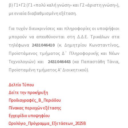
β) Γ1+Γ2 (Γ1 «πολύ καλή γνώση» και Γ2 «άριστη γνώση»),
με ενιαία διαβαθμισμένη εξέταση.
Για τυχόν διευκρινίσεις και πληροφορίες οι υποψήφιοι
μπορούν να απευθύνονται στη Δ.Δ.Ε. Τρικάλων στα
τηλέφωνα
2431046410
(κ. Δημητρίου Κωνσταντίνος,
Προϊστάμενος τμήματος Δ΄ Πληροφορικής και Νέων
Τεχνολογιών) και
2431046443
(κα Παπαστάθη Τάνια,
Προϊσταμένη τμήματος Α’ Διοικητικού).
Δελτίο Τύπου
Δείτε την προκήρυξη
Προδιαγραφές_Β_Περιόδου
Πίνακας περιοχών εξέτασης
Εγχειρίδιο υποψηφίου
Ωρολόγιο_Πρόγραμμα_Εξετάσεων_2025B