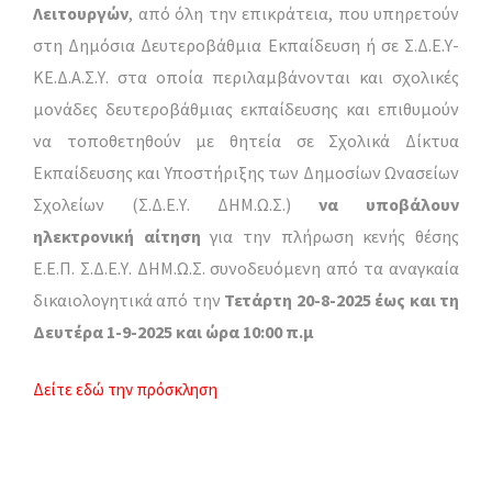
Λειτουργών
, από όλη την επικράτεια, που υπηρετούν
στη Δημόσια Δευτεροβάθμια Εκπαίδευση ή σε Σ.Δ.Ε.Υ-
ΚΕ.Δ.Α.Σ.Υ. στα οποία περιλαμβάνονται και σχολικές
μονάδες δευτεροβάθμιας εκπαίδευσης και επιθυμούν
να τοποθετηθούν με θητεία σε Σχολικά Δίκτυα
Εκπαίδευσης και Υποστήριξης των Δημοσίων Ωνασείων
Σχολείων (Σ.Δ.Ε.Υ. ΔΗΜ.Ω.Σ.)
να υποβάλουν
ηλεκτρονική αίτηση
για την πλήρωση κενής θέσης
Ε.Ε.Π. Σ.Δ.Ε.Υ. ΔΗΜ.Ω.Σ. συνοδευόμενη από τα αναγκαία
δικαιολογητικά από την
Τετάρτη 20-8-2025 έως και τη
Δευτέρα 1-9-2025 και ώρα 10:00 π.μ
Δείτε εδώ την πρόσκληση