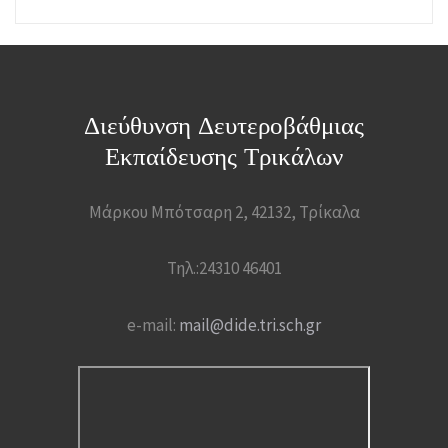
Διεύθυνση Δευτεροβάθμιας
Εκπαίδευσης Τρικάλων
Μάρκου Μπότσαρη 2, 42132, Τρίκαλα
Τηλ.:24310 46401
e-mail:
mail@dide.tri.sch.gr