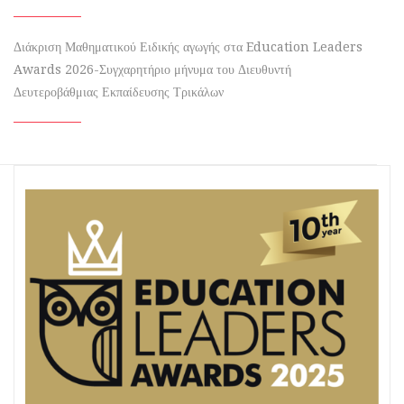
Διάκριση Μαθηματικού Ειδικής αγωγής στα Education Leaders
Awards 2026-Συγχαρητήριο μήνυμα του Διευθυντή
Δευτεροβάθμιας Εκπαίδευσης Τρικάλων