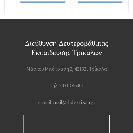
Διεύθυνση Δευτεροβάθμιας
Εκπαίδευσης Τρικάλων
Μάρκου Μπότσαρη 2, 42132, Τρίκαλα
Τηλ.:24310 46401
e-mail:
mail@dide.tri.sch.gr